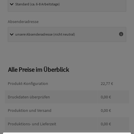
Absenderadresse
Alle Preise im Überblick
Produkt-Konfiguration
22,77
€
Druckdaten überprüfen
0,00
€
Produktion und Versand
0,00
€
Produktions- und Lieferzeit
0,00
€