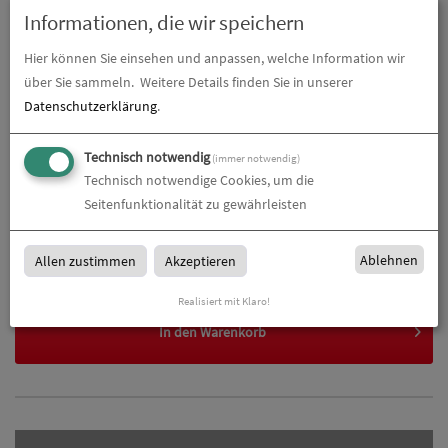
Gesamtbetrag (netto)
22,77
€
Informationen, die wir speichern
zzgl. 19% MwSt.
4,33
€
Hier können Sie einsehen und anpassen, welche Information wir
über Sie sammeln.
Weitere Details finden Sie in unserer
Gesamtbetrag (brutto)
27,09
€
Datenschutzerklärung
.
Technisch notwendig
(immer notwendig)
Datenupload
Technisch notwendige Cookies, um die
(min. 0 / max. 10)
Seitenfunktionalität zu gewährleisten
Datei auswählen
Ablehnen
Allen zustimmen
Akzeptieren
Realisiert mit Klaro!
In den
Warenkorb