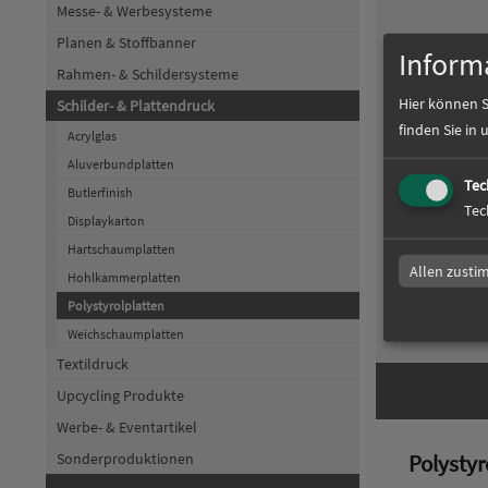
Messe- & Werbesysteme
Planen & Stoffbanner
Inform
Rahmen- & Schildersysteme
Hier können S
Schilder- & Plattendruck
finden Sie in
Acrylglas
Aluverbundplatten
Tec
Butlerfinish
Polystyr
Tec
Displaykarton
Hartschaumplatten
Allen zust
Hohlkammerplatten
Polystyrolplatten
zum Artikel
Weichschaumplatten
Textildruck
Upcycling Produkte
Werbe- & Eventartikel
Sonderproduktionen
Polystyr