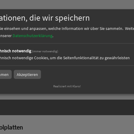
ationen, die wir speichern
ie einsehen und anpassen, welche Information wir über Sie sammeln.
Weite
 unserer
Datenschutzerklärung
.
hnisch notwendig
(immer notwendig)
olplatte, 0,5 mm
Polystyrolplatte, 1 mm
hnisch notwendige Cookies, um die Seitenfunktionalität zu gewährleisten
immen
Akzeptieren
Realisiert mit Klaro!
zum Artikel
olplatten