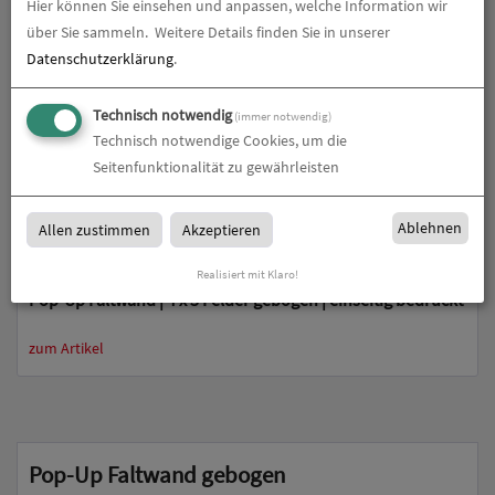
Hier können Sie einsehen und anpassen, welche Information wir
zum Artikel
über Sie sammeln.
Weitere Details finden Sie in unserer
Datenschutzerklärung
.
Technisch notwendig
(immer notwendig)
Technisch notwendige Cookies, um die
Seitenfunktionalität zu gewährleisten
Ablehnen
Allen zustimmen
Akzeptieren
Realisiert mit Klaro!
Pop-Up Faltwand | 4 x 3 Felder gebogen | einseitig bedruckt
zum Artikel
Pop-Up Faltwand gebogen